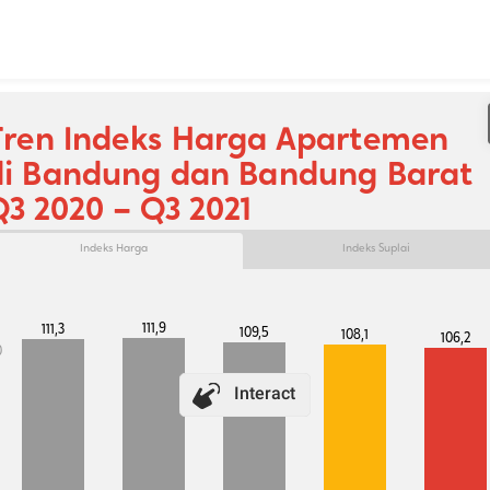
Skip to content
Tren Indeks Harga Apartemen
di Bandung dan Bandung Barat 
Q3 2020 – Q3 2021
Indeks Harga
Indeks Suplai
111,9
111,3
109,5
108,1
106,2
0
Interact