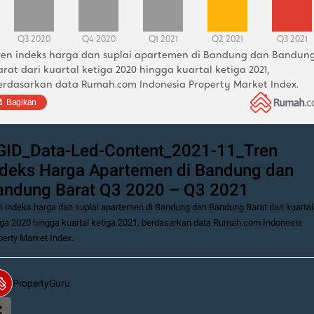
Q3 2020
Q4 2020
Q1 2021
Q2 2021
Q3 2021
ren indeks harga dan suplai apartemen di Bandung dan Bandung
arat dari kuartal ketiga 2020 hingga kuartal ketiga 2021, 
erdasarkan data Rumah.com Indonesia Property Market Index.
Bagikan
GID_Data-Led-Content_2021-11_Tren
ndeks Harga Apartemen di Bandung dan
andung Barat Q3 2020 – Q3 2021
n indeks harga dan suplai apartemen di Bandung dan Bandung Barat dari kuartal
iga 2020 hingga kuartal ketiga 2021, berdasarkan data Rumah.com Indonesia
perty Market Index.
s harga rumah tapak 
baik secara 
PropertyGuru